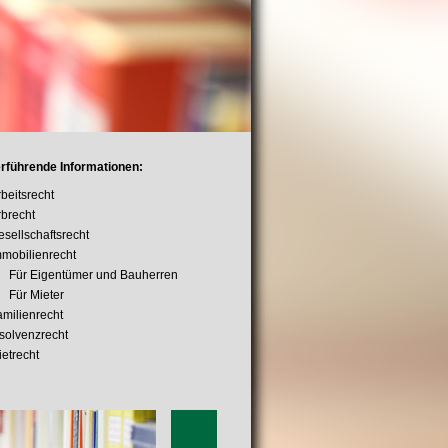
rführende Informationen:
beitsrecht
rbrecht
esellschaftsrecht
mmobilienrecht
Für Eigentümer und Bauherren
Für Mieter
amilienrecht
nsolvenzrecht
ietrecht