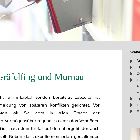
Weite
Ar
E
G
Gräfelfing und Murnau
I
t nur im Erbfall, sondern bereits zu Lebzeiten ist
F
I
meidung von späteren Konflikten gerichtet. Vor
M
raten wir Sie gern in allen Fragen der
der Vermögensübertragung, so dass das Vermögen
tztlich nach dem Erbfall auf den übergeht, der auch
 soll. Neben der zukunftsorientierten gestaltenden